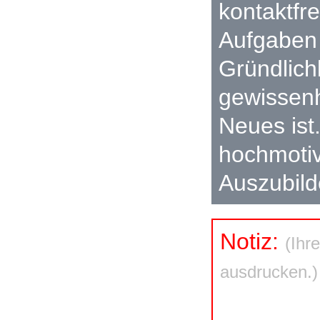
kontaktfr
Aufgaben s
Gründlichk
gewissenh
Neues ist
hochmotiv
Auszubild
Notiz:
(Ihr
ausdrucken.)