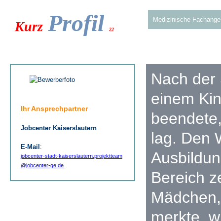
Profil
Medizinische Fachanges
Kurz
22
Nach der 
einem Kin
Ihr Ansprechpartner
beendete,
Jobcenter Kaiserslautern
lag. Den
E-Mail
:
Ausbildu
jobcenter-stadt-kaiserslautern.projektteam
@jobcenter-ge.de
Bereich z
Mädchen, 
merkte, w