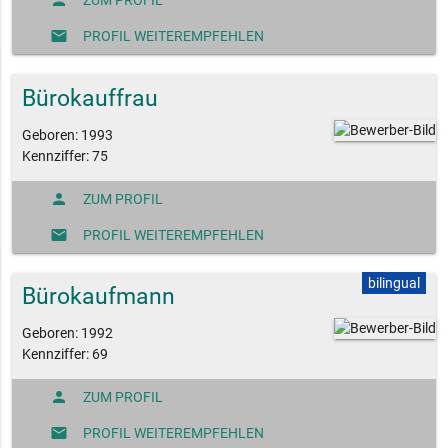
person
ZUM PROFIL
mail
PROFIL WEITEREMPFEHLEN
Bürokauffrau
Geboren: 1993
Kennziffer: 75
person
ZUM PROFIL
mail
PROFIL WEITEREMPFEHLEN
bilingual
Bürokaufmann
Geboren: 1992
Kennziffer: 69
person
ZUM PROFIL
mail
PROFIL WEITEREMPFEHLEN