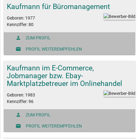
Kaufmann für Büromanagement
Geboren: 1977
Kennziffer: 80
person
ZUM PROFIL
mail
PROFIL WEITEREMPFEHLEN
Kaufmann im E-Commerce,
Jobmanager bzw. Ebay-
Marktplatzbetreuer im Onlinehandel
Geboren: 1983
Kennziffer: 96
person
ZUM PROFIL
mail
PROFIL WEITEREMPFEHLEN