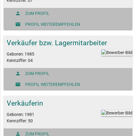
Kennziffer: 07
person
ZUM PROFIL
mail
PROFIL WEITEREMPFEHLEN
Verkäufer bzw. Lagermitarbeiter
Geboren: 1985
Kennziffer: 04
person
ZUM PROFIL
mail
PROFIL WEITEREMPFEHLEN
Verkäuferin
Geboren: 1981
Kennziffer: 50
person
ZUM PROFIL