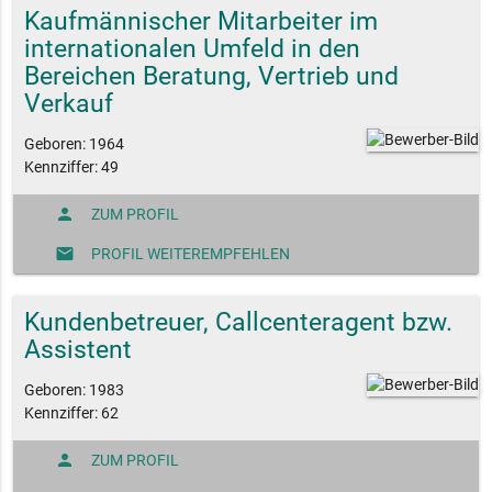
Kaufmännischer Mitarbeiter im
internationalen Umfeld in den
Bereichen Beratung, Vertrieb und
Verkauf
Geboren: 1964
Kennziffer: 49
person
ZUM PROFIL
mail
PROFIL WEITEREMPFEHLEN
Kundenbetreuer, Callcenteragent bzw.
Assistent
Geboren: 1983
Kennziffer: 62
person
ZUM PROFIL