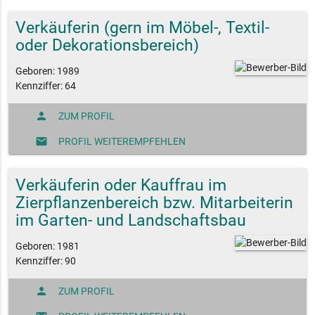
Verkäuferin (gern im Möbel-, Textil-
oder Dekorationsbereich)
Geboren: 1989
Kennziffer: 64
person
ZUM PROFIL
mail
PROFIL WEITEREMPFEHLEN
Verkäuferin oder Kauffrau im
Zierpflanzenbereich bzw. Mitarbeiterin
im Garten- und Landschaftsbau
Geboren: 1981
Kennziffer: 90
person
ZUM PROFIL