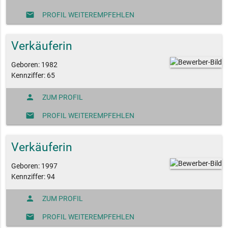
mail
PROFIL WEITEREMPFEHLEN
Verkäuferin
Geboren: 1982
Kennziffer: 65
person
ZUM PROFIL
mail
PROFIL WEITEREMPFEHLEN
Verkäuferin
Geboren: 1997
Kennziffer: 94
person
ZUM PROFIL
mail
PROFIL WEITEREMPFEHLEN