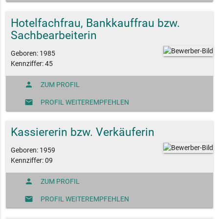
Hotelfachfrau, Bankkauffrau bzw.
Sachbearbeiterin
Geboren: 1985
Kennziffer: 45
person
ZUM PROFIL
mail
PROFIL WEITEREMPFEHLEN
Kassiererin bzw. Verkäuferin
Geboren: 1959
Kennziffer: 09
person
ZUM PROFIL
mail
PROFIL WEITEREMPFEHLEN