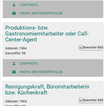
person
ZUM PROFIL
mail
PROFIL WEITEREMPFEHLEN
Produktions- bzw.
Gastronomiemitarbeiter oder Call-
Center-Agent
Geboren: 1984
Kennziffer: 59
person
ZUM PROFIL
mail
PROFIL WEITEREMPFEHLEN
Reinigungskraft, Büromitarbeiterin
bzw. Küchenkraft
Geboren: 1964